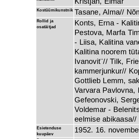
Kristjan, Elmar
Kostüümikunstnik
Tasane, Alma// Nõm
Rollid ja
Konts, Erna - Kalit
osatäitjad
Pestova, Marfa Tim
- Liisa, Kalitina va
Kalitina noorem tüt
Ivanovit¨// Tilk, Fri
kammerjunkur// Kop
Gottlieb Lemm, sak
Varvara Pavlovna, L
Gefeonovski, Sergei 
Voldemar - Belenits
eelmise abikaasa// 
Esietenduse
1952. 16. novembe
kuupäev