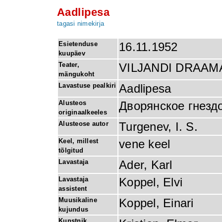
Aadlipesa
tagasi nimekirja
Esietenduse
16.11.1952
kuupäev
Teater,
VILJANDI DRAAM
mängukoht
Lavastuse pealkiri
Aadlipesa
Alusteos
Дворянское гнезд
originaalkeeles
Alusteose autor
Turgenev, I. S.
Keel, millest
vene keel
tõlgitud
Lavastaja
Ader, Karl
Lavastaja
Koppel, Elvi
assistent
Muusikaline
Koppel, Einari
kujundus
Kunstnik