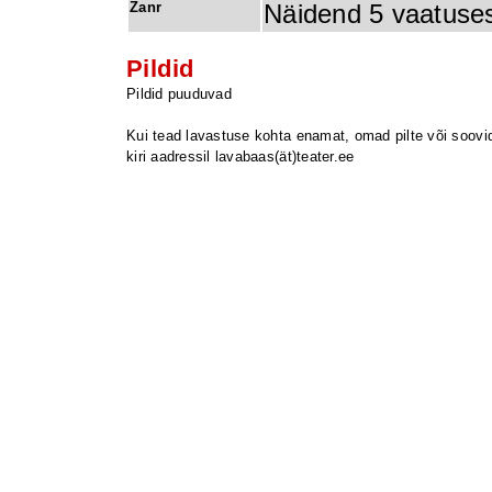
Žanr
Näidend 5 vaatuses
Pildid
Pildid puuduvad
Kui tead lavastuse kohta enamat, omad pilte või soovid 
kiri aadressil lavabaas(ät)teater.ee