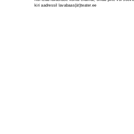
kiri aadressil lavabaas(ät)teater.ee