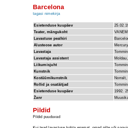
Barcelona
tagasi nimekirja
Esietenduse kuupäev
25.02.1
Teater, mängukoht
VANEM
Lavastuse pealkiri
Barcelo
Alusteose autor
Mercury
Lavastaja
Tommin
Lavastaja assistent
Moldau, 
Liikumisjuht
Tommin
Kunstnik
Tommin
Kostüümikunstnik
Norralt, 
Rollid ja osatäitjad
Tomming
Esietenduse kuupäev
1992. 25
Žanr
Muusika
Pildid
Pildid puuduvad
Kui tead lavastuse kohta enamat, omad pilte või soovid 