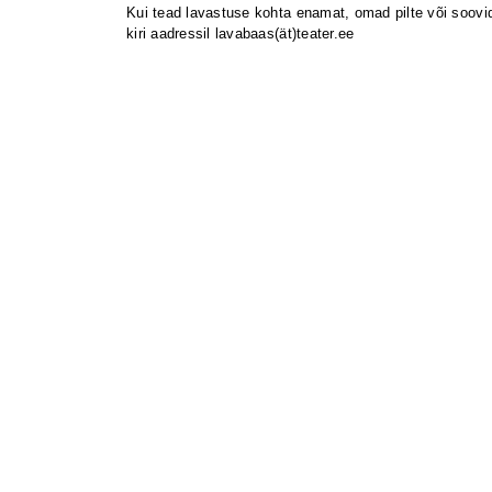
Kui tead lavastuse kohta enamat, omad pilte või soovid 
kiri aadressil lavabaas(ät)teater.ee