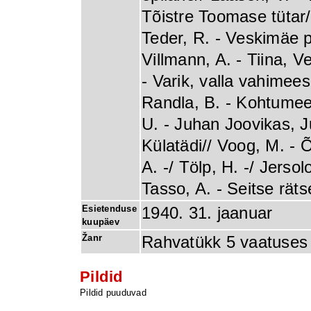
Tõistre Toomase tütar/
Teder, R. - Veskimäe p
Villmann, A. - Tiina, 
- Varik, valla vahimees
Randla, B. - Kohtumees
U. - Juhan Joovikas, J
Külatädi// Voog, M. - 
A. -/ Tölp, H. -/ Jersol
Tasso, A. - Seitse räts
Esietenduse
1940. 31. jaanuar
kuupäev
Žanr
Rahvatükk 5 vaatuses 6
Pildid
Pildid puuduvad