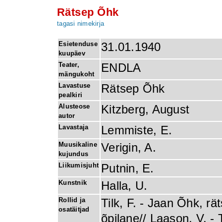
Rätsep Õhk
tagasi nimekirja
Esietenduse
31.01.1940
kuupäev
Teater,
ENDLA
mängukoht
Lavastuse
Rätsep Õhk
pealkiri
Alusteose
Kitzberg, August
autor
Lavastaja
Lemmiste, E.
Muusikaline
Verigin, A.
kujundus
Liikumisjuht
Putnin, E.
Kunstnik
Halla, U.
Rollid ja
Tilk, F. - Jaan Õhk, r
osatäitjad
õpilane// Laason, V. - 