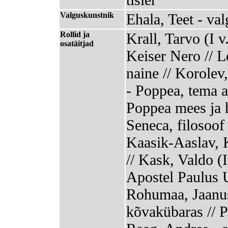
Valguskunstnik
Ehala, Teet - va
Rollid ja
Krall, Tarvo (I v.
osatäitjad
Keiser Nero // L
naine // Korolev,
- Poppea, tema 
Poppea mees ja h
Seneca, filosoof 
Kaasik-Aaslav, K
// Kask, Valdo (I
Apostel Paulus U
Rohumaa, Jaanus
kõvakübaras // P