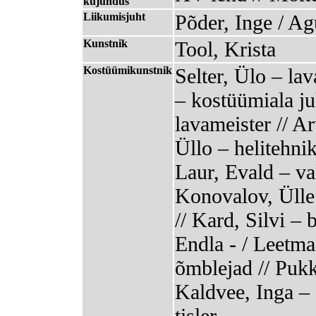
kujundus
Liikumisjuht
Põder, Inge / Ag
Kunstnik
Tool, Krista
Kostüümikunstnik
Selter, Ülo – la
– kostüümiala ju
lavameister // Ar
Üllo – helitehniku
Laur, Evald – va
Konovalov, Ülle
// Kard, Silvi – 
Endla - / Leetma
õmblejad // Pukk
Kaldvee, Inga – 
tisler