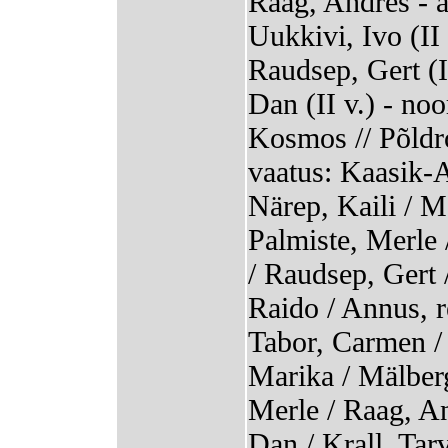
Raag, Andres - a
Uukkivi, Ivo (II 
Raudsep, Gert (I
Dan (II v.) - no
Kosmos // Põldro
vaatus: Kaasik-A
Närep, Kaili / Mä
Palmiste, Merle
/ Raudsep, Gert 
Raido / Annus, r
Tabor, Carmen / 
Marika / Mälberg
Merle / Raag, An
Dan / Krall, Tar