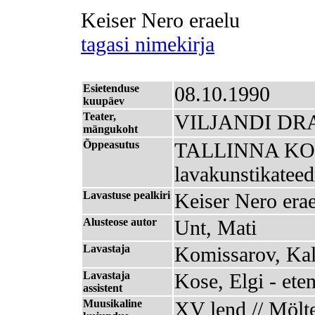
Keiser Nero eraelu
tagasi nimekirja
Esietenduse
08.10.1990
kuupäev
Teater,
VILJANDI D
mängukoht
Õppeasutus
TALLINNA K
lavakunstikatee
Lavastuse pealkiri
Keiser Nero era
Alusteose autor
Unt, Mati
Lavastaja
Komissarov, Kal
Lavastaja
Kose, Elgi - ete
assistent
Muusikaline
XV lend // Mölte