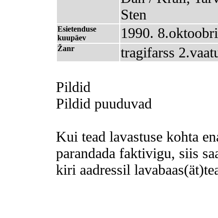
Sten
Esietenduse
1990. 8.oktoobri
kuupäev
Žanr
tragifarss 2.vaat
Pildid
Pildid puuduvad
Kui tead lavastuse kohta en
parandada faktivigu, siis sa
kiri aadressil lavabaas(ät)te