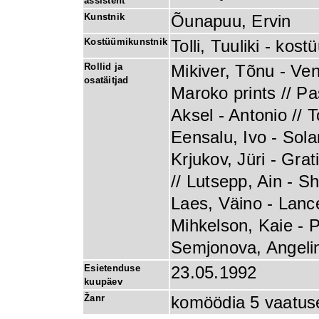
assistent
Kunstnik
Õunapuu, Ervin
Kostüümikunstnik
Tolli, Tuuliki - kos
Rollid ja
Mikiver, Tõnu - Ve
osatäitjad
Maroko prints // Pa
Aksel - Antonio // 
Eensalu, Ivo - Solan
Krjukov, Jüri - Gra
// Lutsepp, Ain - S
Laes, Väino - Lanc
Mihkelson, Kaie - P
Semjonova, Angelin
Esietenduse
23.05.1992
kuupäev
Žanr
komöödia 5 vaatus