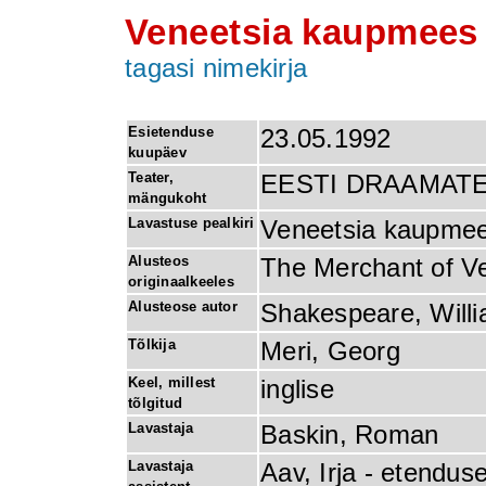
Veneetsia kaupmees
tagasi nimekirja
Esietenduse
23.05.1992
kuupäev
Teater,
EESTI DRAAMAT
mängukoht
Lavastuse pealkiri
Veneetsia kaupme
Alusteos
The Merchant of V
originaalkeeles
Alusteose autor
Shakespeare, Will
Tõlkija
Meri, Georg
Keel, millest
inglise
tõlgitud
Lavastaja
Baskin, Roman
Lavastaja
Aav, Irja - etenduse