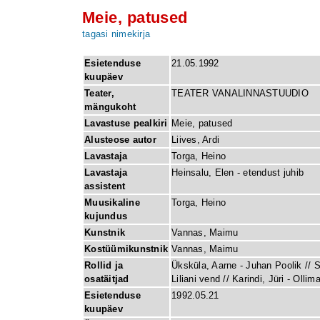
Meie, patused
tagasi nimekirja
Esietenduse
21.05.1992
kuupäev
Teater,
TEATER VANALINNASTUUDIO
mängukoht
Lavastuse pealkiri
Meie, patused
Alusteose autor
Liives, Ardi
Lavastaja
Torga, Heino
Lavastaja
Heinsalu, Elen - etendust juhib
assistent
Muusikaline
Torga, Heino
kujundus
Kunstnik
Vannas, Maimu
Kostüümikunstnik
Vannas, Maimu
Rollid ja
Üksküla, Aarne - Juhan Poolik // Si
osatäitjad
Liliani vend // Karindi, Jüri - Olli
Esietenduse
1992.05.21
kuupäev