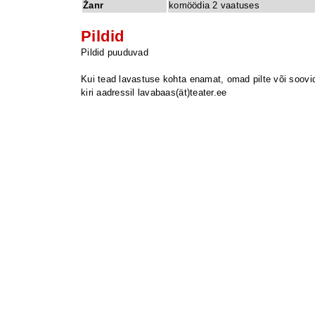
Žanr
komöödia 2 vaatuses
Pildid
Pildid puuduvad
Kui tead lavastuse kohta enamat, omad pilte või soovid 
kiri aadressil lavabaas(ät)teater.ee