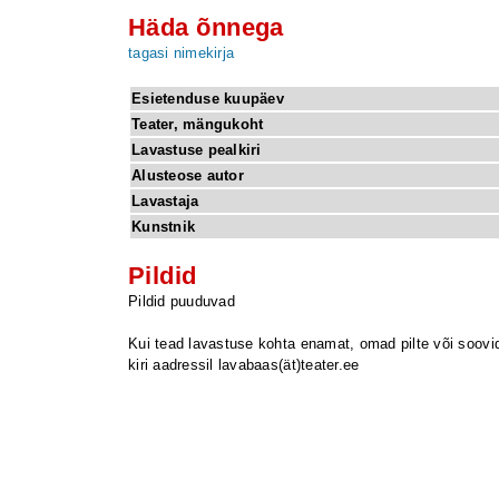
Häda õnnega
tagasi nimekirja
Esietenduse kuupäev
Teater, mängukoht
Lavastuse pealkiri
Alusteose autor
Lavastaja
Kunstnik
Pildid
Pildid puuduvad
Kui tead lavastuse kohta enamat, omad pilte või soovid 
kiri aadressil lavabaas(ät)teater.ee